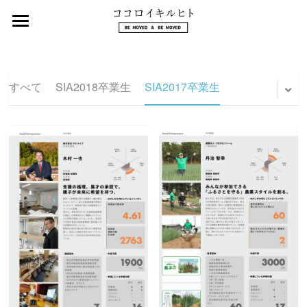
TOP
ココロイキルヒト
すべて
SIA2018卒業生
SIA2017卒業生
SOCIAL INNOVATION Night
ココロイキルヒト トップ
SIA卒業⽣一覧
SOCIAL INNOVATION Workshop
ココロイキルヒトリーダーズ
SOCIAL INNOVATION Accelerator
College（SIAC）
SOCIAL IMPACT Accelerator
Seed program（SLC）
SIAトップページ
SIAビジョンコース