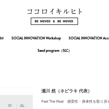
ht
ht
SOCIAL INNOVATION Workshop
SOCIAL INNOVATION Workshop
SOCIAL INNOVATION Acce
SOCIAL INNOVATION Acce
Seed program（SLC）
Seed program（SLC）
瀬川 然（ネビラキ 代表）
Feel The Real 感受性・身体性を取
豪雪地帯西和賀の自然が魅せる一瞬の煌
錦秋湖の満水期のカヌーツアーや、厳冬
2020年夏に自宅をセルフリノベーショ