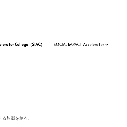
lerator College（SIAC）
lerator College（SIAC）
SOCIAL IMPACT Accelerator
SOCIAL IMPACT Accelerator
り戻せる故郷を創る。
きに案内するツアー。
期に見られる氷爆ツアーなど。
ンしカフェをオープン。